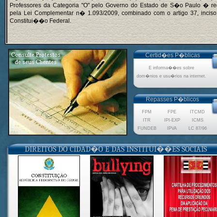
Certid�es P�blicas
E informa��es sobre
dom�nios e usu�rios na internet.
Repasses P�blicos
FPM
FPE
ITCMD
ITR
IPI-EXP
ICMS
FUNDEB
IPVA
LC 87/96
DIREITOS DO CIDAD�O E DAS INSTITUI��ES SOCIAIS