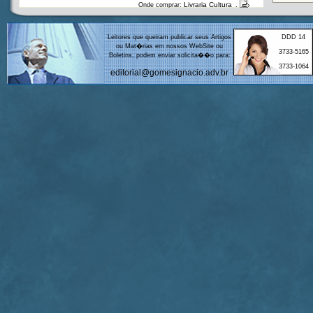
Leitores que queiram publicar seus Artigos
DDD 14
ou Mat�rias em nossos WebSite ou
3733-5165
Boletins, podem enviar solicita��o para:
37
33-1064
editorial@gomesignacio.adv.br